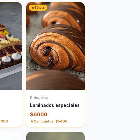
60
pts
Reina Mora
s
Laminados especiales
$
6000
.000
Con puntos: $
5400