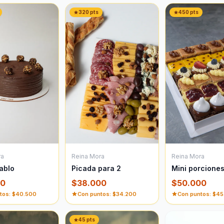
320
pts
450
pts
Reina Mora
ra
Reina Mora
Mini porcione
ablo
Picada para 2
$
50.000
00
$
38.000
Con puntos: $
45
tos: $
40.500
Con puntos: $
34.200
45
pts