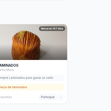
Vence en 147 días
AMINADOS
eina Mora
mprá Laminados para ganar un sello
pieza de laminados
icipantes
Participar