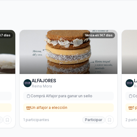
47 días
Vence en 147 días
ALFAJORES
L
Reina Mora
R
Comprá Alfajor para ganar un sello
Co
Un alfajor a elección
1 
r
1
participantes
Participar
2
part