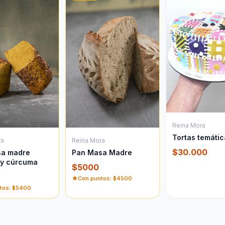
Reina Mora
Tortas temáti
ra
Reina Mora
$
30.000
sa madre
Pan Masa Madre
 y cúrcuma
$
5000
Con puntos: $
4500
tos: $
5400