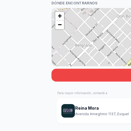
DÓNDE ENCONTRARNOS
+
−
Para mayor información, contactá a
Reina Mora
Avenida Ameghino 1137, Esquel