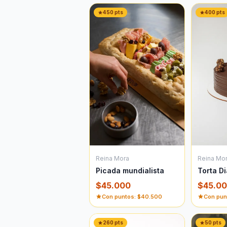
450
pts
400
pts
Reina Mora
Reina Mo
Picada mundialista
Torta Di
$
45.000
$
45.0
Con puntos: $
40.500
Con pun
260
pts
50
pts