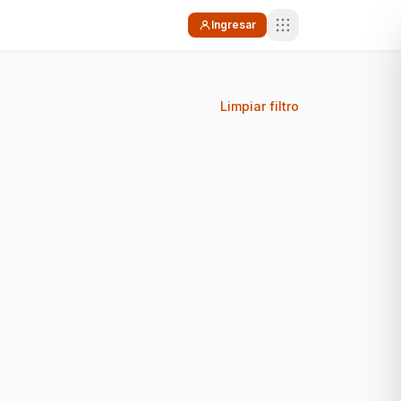
Ingresar
Limpiar filtro
 y florería
Sin TACC
Tecnología