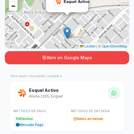
Esquel Activo
−
Leaflet
|
©
OpenStreetMap
Abrir en Google Maps
Para mayor información, contactá a
Esquel Activo
Alsina 2205, Esquel
MÉTODOS DE PAGO
MÉTODOS DE ENTREGA
Efectivo
Retiro en tienda
Mercado Pago