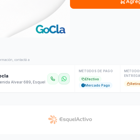
Agreg
rmación, contactá a
MÉTODOS DE PAGO
MÉTODO
ocla
ENTREG
Efectivo
enida Alvear 689, Esquel
Retir
Mercado Pago