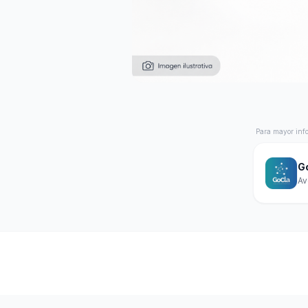
Para mayor info
G
Av