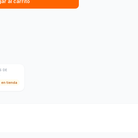
ar al carrito
S DE
A
o en tienda