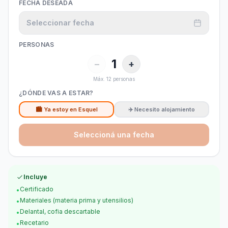
FECHA DESEADA
Seleccionar fecha
PERSONAS
1
−
+
Máx.
12
personas
¿DÓNDE VAS A ESTAR?
🏙️ Ya estoy en Esquel
✈️ Necesito alojamiento
Seleccioná una fecha
Incluye
Certificado
•
Materiales (materia prima y utensilios)
•
Delantal, cofia descartable
•
Recetario
•