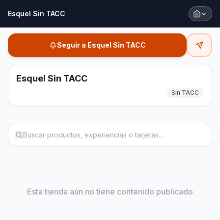
Esquel Sin TACC
Seguir a Esquel Sin TACC
Esquel Sin TACC
Sin TACC
Esta tienda aún no tiene contenido publicado